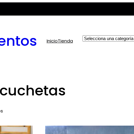
entos
Selecciona
Inicio
Tienda
una
categoría
cuchetas
os