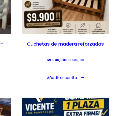
 –
Cuchetas de madera reforzadas
E
E
$
9.900,00
$
13.500,00
l
l
p
p
Añadir al carrito
r
r
e
e
c
c
i
i
o
o
o
a