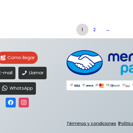
1
2
→
Como llegar
E-mail
Llamar
WhatsApp
Términos y condiciones
Políti