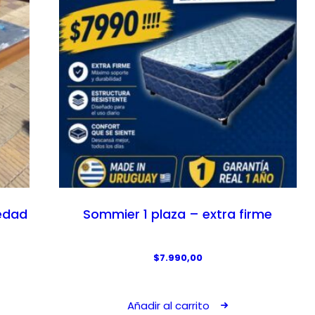
r
c
i
t
g
u
i
a
n
l
a
e
l
s
e
:
r
$
a
9
:
.
edad
Sommier 1 plaza – extra firme
$
9
1
0
3
0
$
7.990,00
.
,
5
0
Añadir al carrito
0
0