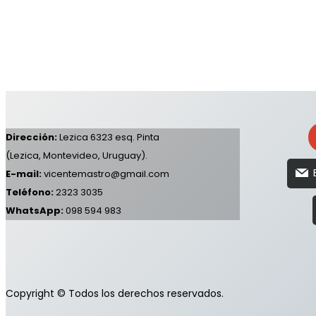
Dirección:
Lezica 6323 esq. Pinta
(Lezica, Montevideo, Uruguay).
E-mail:
vicentemastro@gmail.com
Teléfono:
2323 3035
WhatsApp:
098 594 983
Copyright © Todos los derechos reservados.