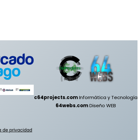
0
.
,
0
0
.
c64projects.com
Informática y Tecnología
64webs.com
Diseño WEB
ca de privacidad