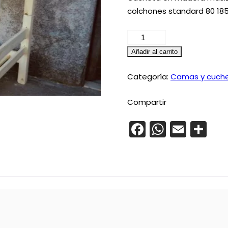
colchones standard 80 185
Cuchetas
de
Añadir al carrito
madera
maciza
Categoría:
Camas y cuch
–
Reforzadas
Compartir
cantidad
Facebook
Whats
Emai
Co