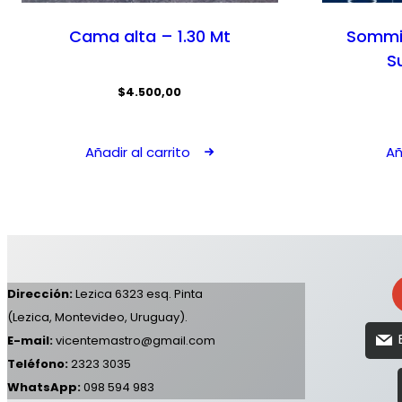
Cama alta – 1.30 Mt
Sommie
S
$
4.500,00
Añadir al carrito
Añ
Dirección:
Lezica 6323 esq. Pinta
(Lezica, Montevideo, Uruguay).
E-mail:
vicentemastro@gmail.com
Teléfono:
2323 3035
WhatsApp:
098 594 983