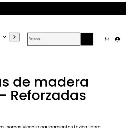
Search
s de madera
– Reforzadas
 , somos Vicente equipamientos Lezica !!para