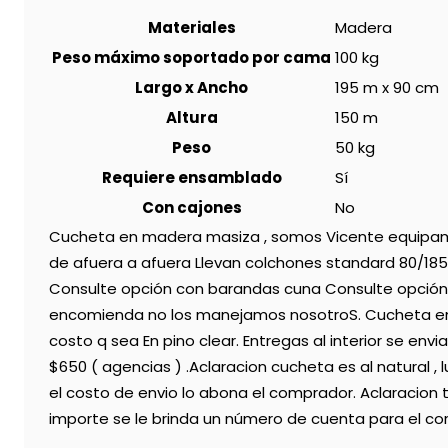
Materiales
Madera
Peso máximo soportado por cama
100 kg
Largo x Ancho
195 m x 90 cm
Altura
150 m
Peso
50 kg
Requiere ensamblado
Sí
Con cajones
No
Cucheta en madera masiza , somos Vicente equipamie
de afuera a afuera Llevan colchones standard 80/1
Consulte opción con barandas cuna Consulte opción lu
encomienda no los manejamos nosotroS. Cucheta en p
costo q sea En pino clear. Entregas al interior se env
$650 ( agencias ) .Aclaracion cucheta es al natural , 
el costo de envio lo abona el comprador. Aclaracio
importe se le brinda un número de cuenta para el co