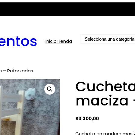
entos
Selecciona
Inicio
Tienda
una
categoría
 – Reforzadas
Cucheta
maciza 
$
3.300,00
Cucheta en madera masiza