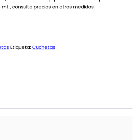
 mt , consulte precios en otras medidas.
etas
Etiqueta:
Cuchetas
App
l
mpartir