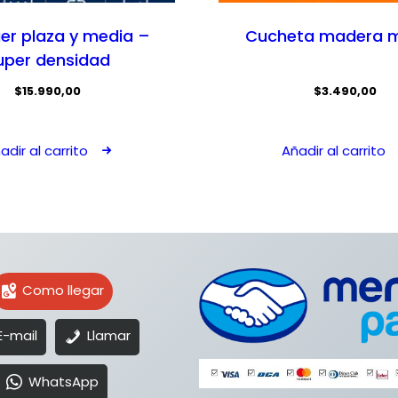
r plaza y media –
Cucheta madera 
uper densidad
$
15.990,00
$
3.490,00
adir al carrito
Añadir al carrito
Como llegar
E-mail
Llamar
WhatsApp