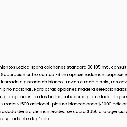
ntos Lezica !!para colchones standard 80 185 mt , consul
85 Separacion entre camas 76 cm aproximadamenteaproxima
strada o pintada de blanco . Envios a todo e pais ,.Los en
ino nacional , Para otras opciones madera seleccionadas 
ian por agencias en dos bultos cabeceras por un lado , largue
lustrada $1500 adicional . pintura blancablanca $3000 adicion
n traslado dentro de montevideo se cobra $650 a la agencia
rrespondiente depósito.