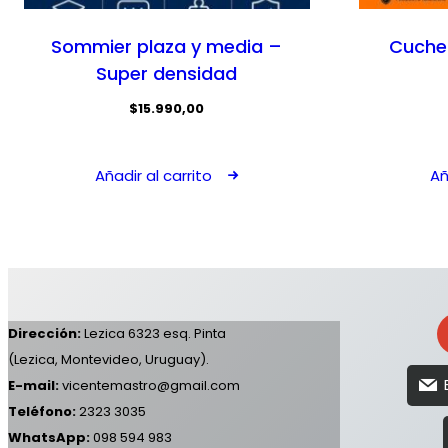
Sommier plaza y media –
Cuche
Super densidad
$
15.990,00
Añadir al carrito
Añ
Dirección:
Lezica 6323 esq. Pinta
(Lezica, Montevideo, Uruguay).
E-mail:
vicentemastro@gmail.com
Teléfono:
2323 3035
WhatsApp:
098 594 983