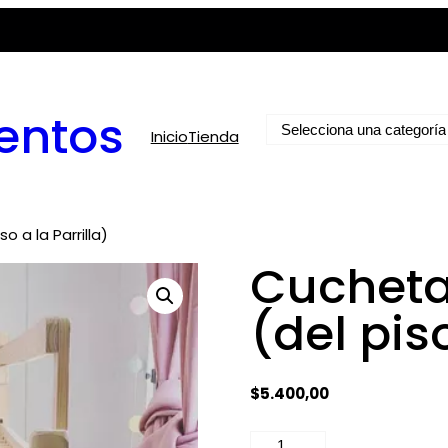
entos
Selecciona
Inicio
Tienda
una
categoría
o a la Parrilla)
Cucheta 
(del piso
$
5.400,00
Cucheta