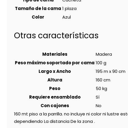
Tamaño de la cama
1 plaza
Color
Azul
Otras características
Materiales
Madera
Peso máximo soportado por cama
100 g
Largo x Ancho
195 m x 90 cm
Altura
160 cm
Peso
50 kg
Requiere ensamblado
Sí
Con cajones
No
160 mt piso a la parrilla. no incluye ni color ni lustr
dependiendo La distancia De la zona .