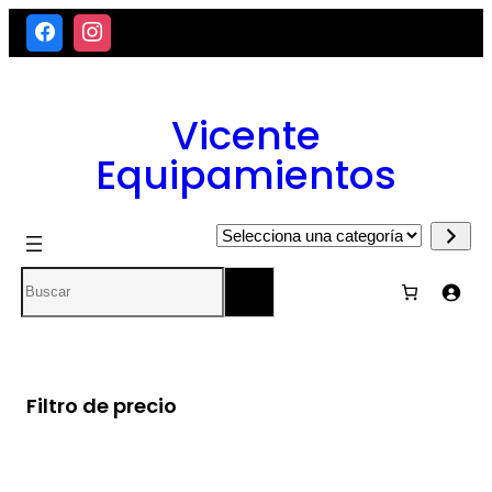
Saltar
al
contenido
Vicente
Equipamientos
Selecciona
una
Search
categoría
Filtro de precio