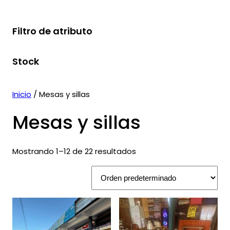
r
c
o
d
o
d
c
o
o
t
s
u
s
u
t
d
Filtro de atributo
d
o
c
c
o
u
u
t
t
s
c
Stock
c
o
o
t
t
s
s
o
o
s
Inicio
/ Mesas y sillas
s
Mesas y sillas
Mostrando 1–12 de 22 resultados