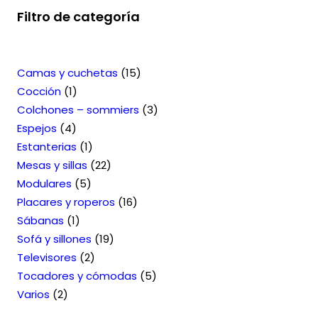
Filtro de categoría
1
Camas y cuchetas
15
1
5
Cocción
1
p
p
3
Colchones – sommiers
3
4
r
r
p
Espejos
4
p
o
1
o
r
Estanterias
1
r
d
p
2
d
o
Mesas y sillas
22
o
u
5
r
2
u
d
Modulares
5
d
c
p
o
p
1
c
u
Placares y roperos
16
u
t
1
r
d
r
6
t
c
Sábanas
1
c
o
p
o
u
o
1
p
o
t
Sofá y sillones
19
t
r
d
c
2
d
9
r
s
o
Televisores
2
o
o
u
t
p
u
p
o
5
s
Tocadores y cómodas
5
2
s
d
c
o
r
c
r
d
p
Varios
2
p
u
t
o
t
o
u
r