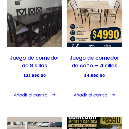
o
o
o
a
r
c
i
t
g
u
i
a
n
l
a
e
Juego de comedor
Juego de comedor
l
s
de 8 sillas
de caño – 4 sillas
e
:
$
22.990,00
$
4.990,00
r
$
a
8
:
.
Añadir al carrito
Añadir al carrito
$
9
1
9
0
0
.
,