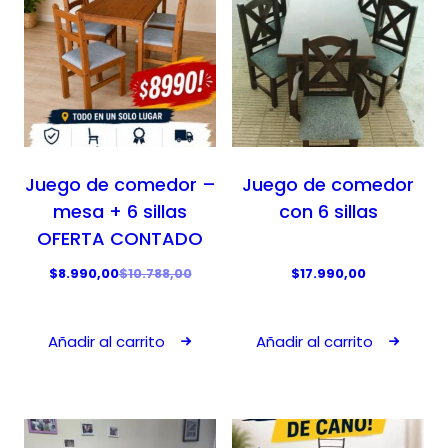
Juego de comedor –
Juego de comedor
mesa + 6 sillas
con 6 sillas
OFERTA CONTADO
E
E
$
8.990,00
$
10.788,00
$
17.990,00
l
l
p
p
Añadir al carrito
Añadir al carrito
r
r
e
e
c
c
i
i