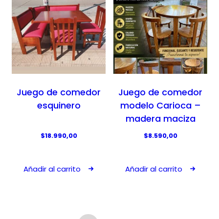
7
0
8
0
8
.
,
0
0
.
Juego de comedor
Juego de comedor
esquinero
modelo Carioca –
madera maciza
$
18.990,00
$
8.590,00
Añadir al carrito
Añadir al carrito