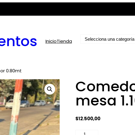
entos
Selecciona
Inicio
Tienda
una
categoría
por 0.80mt
Comedor 
mesa 1.
$
12.500,00
Comedor