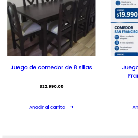
Juego de comedor de 8 sillas
Jueg
Fra
$
22.990,00
Añadir al carrito
Añ