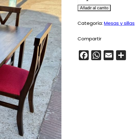
XB
Añadir al carrito
4
sillas,
Categoría:
Mesas y sillas
mesa
1.10mt
Compartir
por
Facebook
Whats
Emai
Co
0.80mt
cantidad