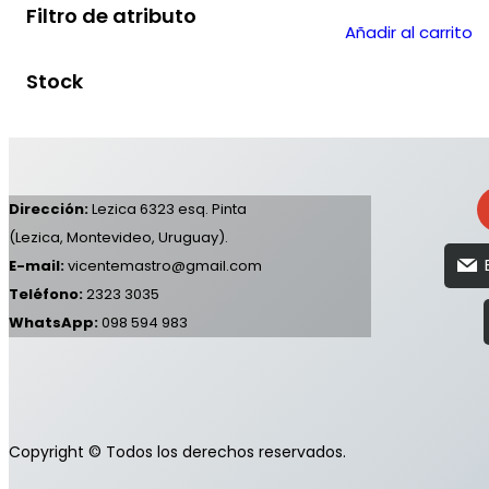
Filtro de atributo
u
d
t
t
s
Añadir al carrito
c
u
o
o
Stock
t
c
s
s
o
t
s
o
s
Dirección:
Lezica 6323 esq. Pinta
(Lezica, Montevideo, Uruguay).
E-mail:
vicentemastro@gmail.com
Teléfono:
2323 3035
WhatsApp:
098 594 983
Copyright © Todos los derechos reservados.