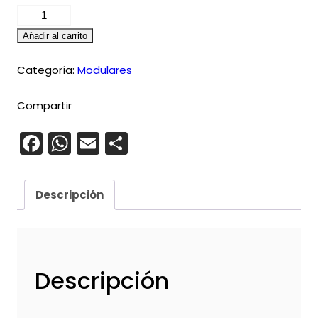
Modular
madera
Añadir al carrito
maciza
Mex
Categoría:
Modulares
cantidad
Compartir
Facebook
WhatsApp
Email
Compartir
Descripción
Descripción