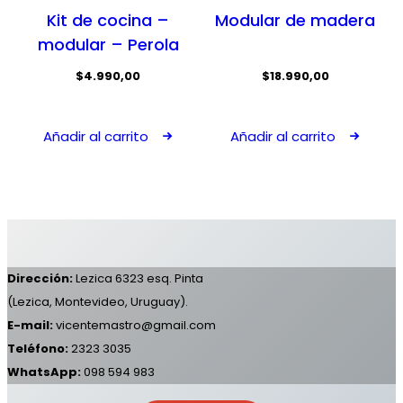
Kit de cocina –
Modular de madera
modular – Perola
$
4.990,00
$
18.990,00
Añadir al carrito
Añadir al carrito
Dirección:
Lezica 6323 esq. Pinta
(Lezica, Montevideo, Uruguay).
E-mail:
vicentemastro@gmail.com
Teléfono:
2323 3035
WhatsApp:
098 594 983