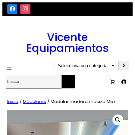
Saltar
al
contenido
Vicente
Equipamientos
Selecciona
una
Search
categoría
Inicio
/
Modulares
/ Modular madera maciza Mex