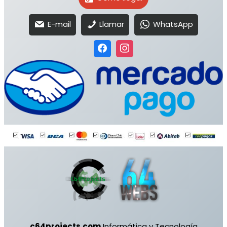
E-mail
Llamar
WhatsApp
c64projects.com
Informática y Tecnología