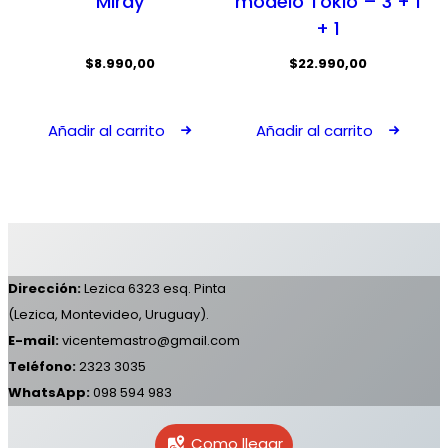
Miray
modelo Tokio – 3 + 1
+ 1
$
8.990,00
$
22.990,00
Añadir al carrito
Añadir al carrito
Dirección:
Lezica 6323 esq. Pinta
(Lezica, Montevideo, Uruguay).
E-mail:
vicentemastro@gmail.com
Teléfono:
2323 3035
WhatsApp:
098 594 983
Como llegar