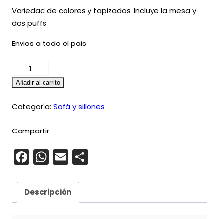
Variedad de colores y tapizados. Incluye la mesa y
dos puffs
Envios a todo el pais
Living
modelo
Añadir al carrito
Tokio
cantidad
Categoría:
Sofá y sillones
Compartir
Facebook
WhatsApp
Email
Compartir
Descripción