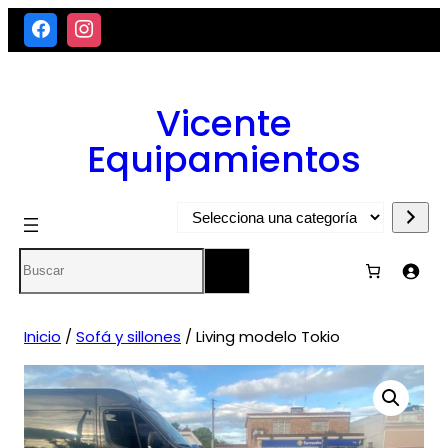
Saltar
al
contenido
Vicente
Equipamientos
Selecciona
una
Search
categoría
Inicio
/
Sofá y sillones
/ Living modelo Tokio